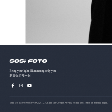
Being your light, Illuminating only you.
點亮你的那⼀刻
This site is protected by reCAPTCHA and the Google
Privacy Policy
and
Terms of Service
apply.