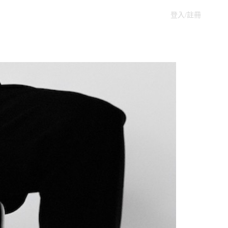
登入/註冊
婚紗價格估計