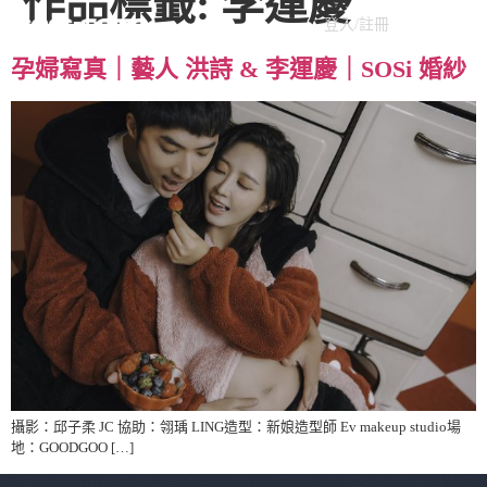
作品標籤:
李運慶
登入/註冊
孕婦寫真｜藝人 洪詩 & 李運慶｜SOSi 婚紗
攝影：邱子柔 JC 協助：翎瑀 LING造型：新娘造型師 Ev makeup studio場
地：GOODGOO […]