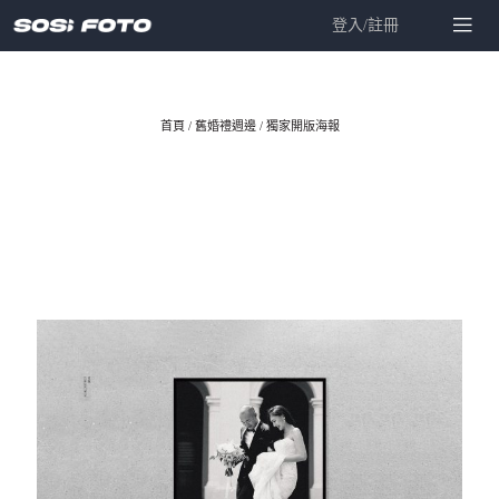
登入/註冊
首頁
/
舊婚禮週邊
/
獨家開版海報