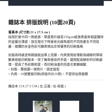
雜誌本 排版說明 (10面20頁)
寫真本 (尺寸約 21 x 27.5 cm )
採用於謝卡同一款紙張，厚度再升級至250gsm紙張表面有相當獨特
的金屬光澤感，放在燈光下時會依光線角度的不同而產生不同炫
麗、燦爛的合金色彩可顯表現出非常優秀的印刷風格
封面為特級塗佈銅版紙加厚上亮膜，內頁使用紋理較為細緻的厚磅
數美術紙印刷製本，除了擁有極佳的手感，還搭配高解析的印刷處
理，提高了色彩飽和度，而印刷油墨的亮度也更顯細膩
> 封面 – 需挑選一張照片，固定版型
> 內頁 – 10張雙面印刷(排版共計20頁)，不提供加頁服務
雜誌本 21X 27.5 CM ( 左-正面 / 右-背面 )