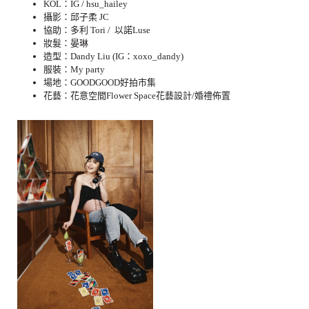
KOL：IG / hsu_hailey
攝影：邱子柔 JC
協助：多利 Tori / 以諾Luse
妝髮：晏琳
造型：Dandy Liu (IG：xoxo_dandy)
服裝：My party
場地：GOODGOOD好拍市集
花藝：花意空間Flower Space花藝設計/婚禮佈置