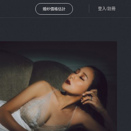
登入/註冊
婚紗價格估計