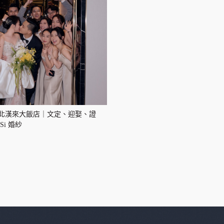
北漢來大飯店｜文定、迎娶、證
i 婚紗