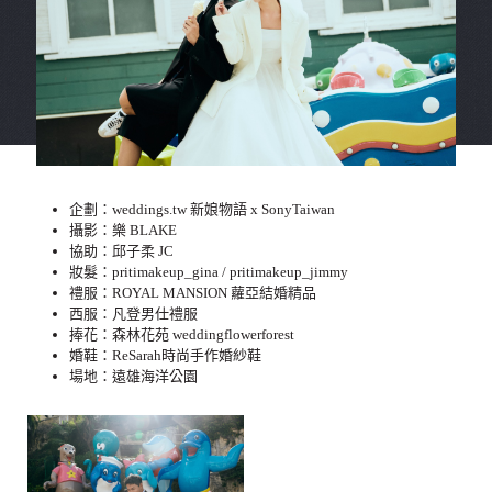
企劃：weddings.tw 新娘物語 x SonyTaiwan
攝影：樂 BLAKE
協助：邱子柔 JC
妝髮：pritimakeup_gina / pritimakeup_jimmy
禮服：ROYAL MANSION 蘿亞結婚精品
西服：凡登男仕禮服
捧花：森林花苑 weddingflowerforest
婚鞋：ReSarah時尚手作婚紗鞋
場地：遠雄海洋公園