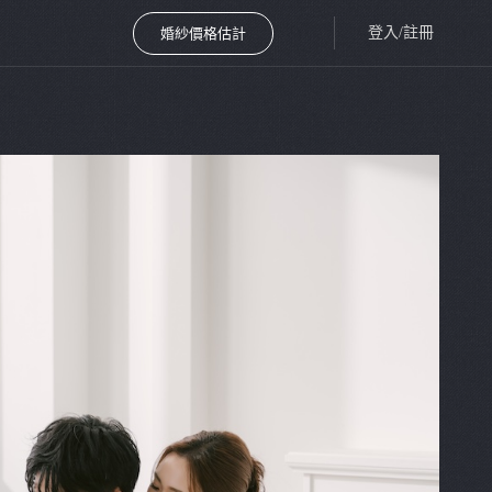
登入/註冊
婚紗價格估計