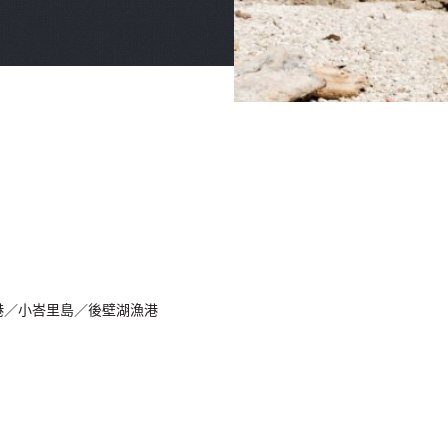
漁港／小峇里島／後壁湖漁港