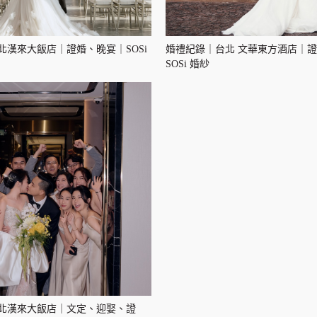
北漢來大飯店｜證婚、晚宴｜SOSi
婚禮紀錄｜台北 文華東方酒店｜
SOSi 婚紗
北漢來大飯店｜文定、迎娶、證