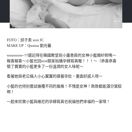
FOTO：邱子柔 sosi JC
MAKE UP：Qwawa 劉光馨
wooooow~!!!還記得在韓國教堂前小露香肩的女神小藍婚紗照嗎～
報喜報喜～小藍也回sosi娘家拍攝孕婦寫真喔！！！～（恭喜恭喜
懷了寶寶的小藍更多了一份溫潤的女人味呢～
看著她與老公倆人小心翼翼的摸著孕肚，畫面好感人呀～
小藍的也特別嘗試幾種不同的風格！不愧是女神！款款都能滿分駕馭
啊！
一起來欣賞小藍與維尼的孕婦寫真也祝福他們幸福的一家唷！