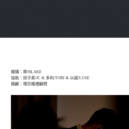
婚攝：樂/BLAKE
協助：邱子柔/JC & 多利/TORI & 以諾/LUSE
婚顧：瑪莎婚禮顧問