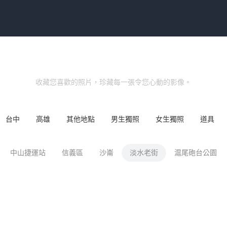
收藏您喜歡的照片，珍藏每一張令您心動的影像。
台中
高雄
其他地點
男生獨照
女生獨照
道具
中山捷運站
信義區
沙崙
淡水老街
滬尾砲台公園